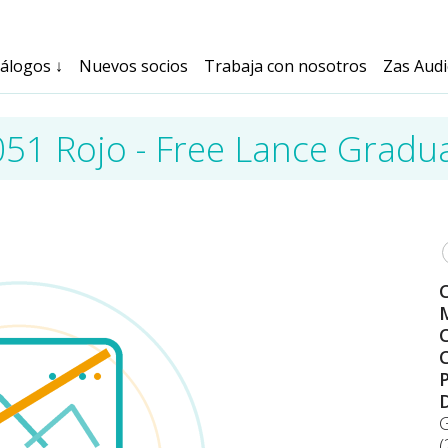
tálogos
↓
Nuevos socios
Trabaja con nosotros
Zas Aud
051 Rojo - Free Lance Gradu
M
C
C
(