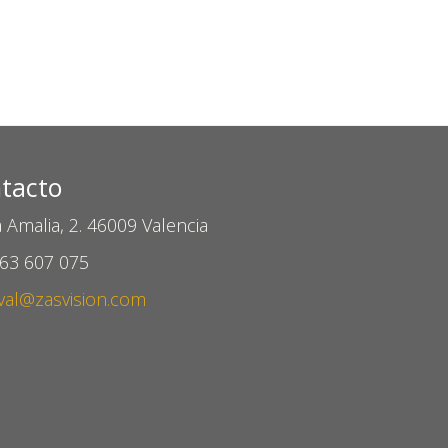
tacto
 Amalia, 2. 46009 Valencia
963 607 075
val@zasvision.com