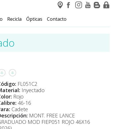
io
Recicla
Ópticas
Contacto
ado
Código:
FL051C2
aterial:
Inyectado
olor:
Rojo
alibre:
46-16
Para:
Cadete
Descripción:
MONT. FREE LANCE
GRADUADO MOD FIEP051 ROJO 46X16
2026)