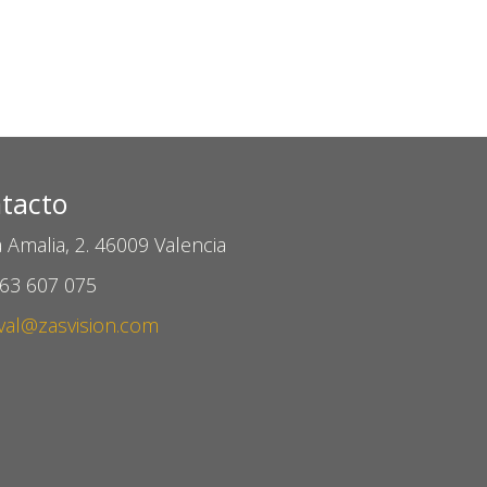
tacto
 Amalia, 2. 46009 Valencia
963 607 075
val@zasvision.com