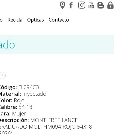
io
Recicla
Ópticas
Contacto
ado
Código:
FL094C3
aterial:
Inyectado
olor:
Rojo
alibre:
54-18
Para:
Mujer
Descripción:
MONT. FREE LANCE
GRADUADO MOD FIM094 ROJO 54X18
2026)