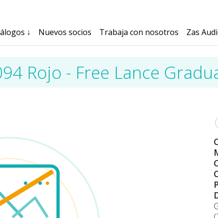
tálogos
↓
Nuevos socios
Trabaja con nosotros
Zas Aud
094 Rojo - Free Lance Gradu
M
C
C
(