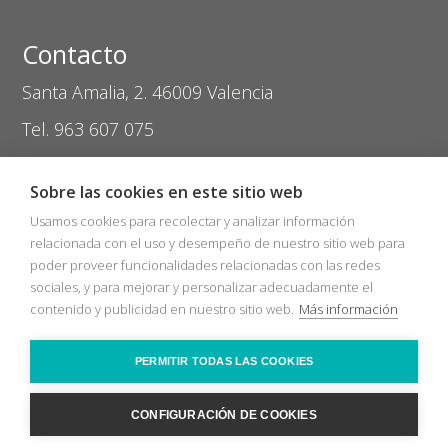
Contacto
Santa Amalia, 2. 46009 Valencia
Tel. 963 607 075
coptival@zasvision.com
Sobre las cookies en este sitio web
Usamos cookies para recolectar y analizar información
relacionada con el uso y desempeño de nuestro sitio web para
poder proveer funcionalidades relacionadas con las redes
sociales, y para mejorar y personalizar adecuadamente el
Inicio
Catálogos
Nuevos Socios
contenido y publicidad en nuestro sitio web.
Más información
Bolsa de trabajo
Zas Audio
COVID-19
Recicla
Ópticas
Contacto
PERMITIR TODAS LAS COOKIES
2026 © Sociedad Cooperativa Coptival Zas Visión
Nota legal
Política
cookies
CONFIGURACIÓN DE COOKIES