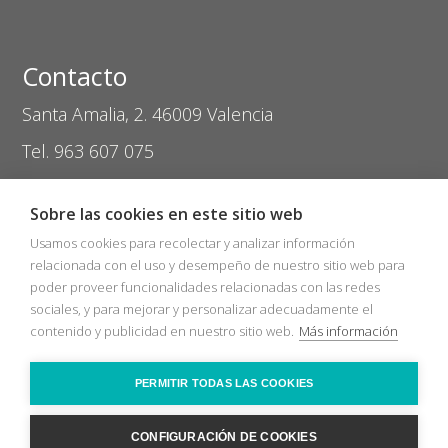
Contacto
Santa Amalia, 2. 46009 Valencia
Tel. 963 607 075
coptival@zasvision.com
Sobre las cookies en este sitio web
Usamos cookies para recolectar y analizar información
relacionada con el uso y desempeño de nuestro sitio web para
poder proveer funcionalidades relacionadas con las redes
sociales, y para mejorar y personalizar adecuadamente el
Inicio
Catálogos
Nuevos Socios
contenido y publicidad en nuestro sitio web.
Más información
Bolsa de trabajo
Zas Audio
COVID-19
Recicla
Ópticas
Contacto
PERMITIR TODAS LAS COOKIES
2026 © Sociedad Cooperativa Coptival Zas Visión
Nota legal
Política
cookies
CONFIGURACIÓN DE COOKIES