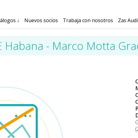
tálogos
↓
Nuevos socios
Trabaja con nosotros
Zas Aud
 Habana - Marco Motta Gr
M
C
C
(