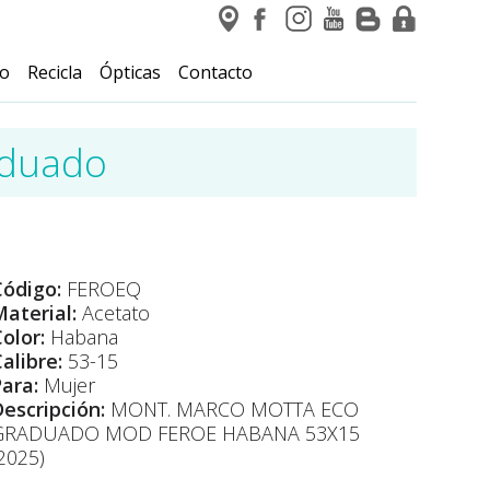
io
Recicla
Ópticas
Contacto
aduado
Código:
FEROEQ
aterial:
Acetato
olor:
Habana
alibre:
53-15
Para:
Mujer
Descripción:
MONT. MARCO MOTTA ECO
GRADUADO MOD FEROE HABANA 53X15
2025)