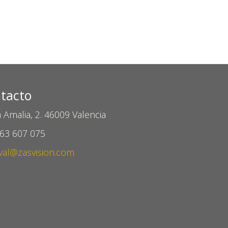
tacto
 Amalia, 2. 46009 Valencia
963 607 075
val@zasvision.com