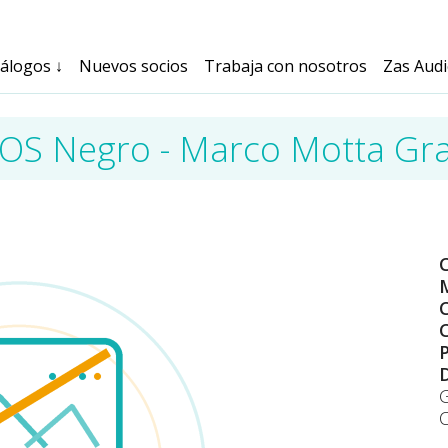
tálogos
↓
Nuevos socios
Trabaja con nosotros
Zas Aud
OS Negro - Marco Motta Gr
M
C
C