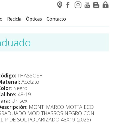
io
Recicla
Ópticas
Contacto
aduado
Código:
THASSOSF
aterial:
Acetato
olor:
Negro
alibre:
48-19
Para:
Unisex
Descripción:
MONT. MARCO MOTTA ECO
GRADUADO MOD THASSOS NEGRO CON
CLIP DE SOL POLARIZADO 48X19 (2025)