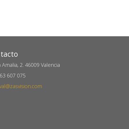
tacto
 Amalia, 2. 46009 Valencia
963 607 075
val@zasvision.com