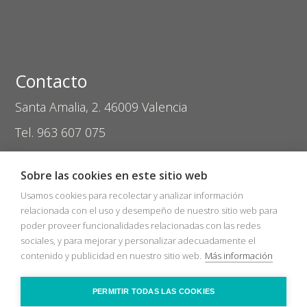
Contacto
Santa Amalia, 2. 46009 Valencia
Tel. 963 607 075
coptival@zasvision.com
Sobre las cookies en este sitio web
Usamos cookies para recolectar y analizar información
relacionada con el uso y desempeño de nuestro sitio web para
poder proveer funcionalidades relacionadas con las redes
sociales, y para mejorar y personalizar adecuadamente el
Inicio
Catálogos
Nuevos Socios
contenido y publicidad en nuestro sitio web.
Más información
Bolsa de trabajo
Zas Audio
COVID-19
Recicla
Ópticas
Contacto
PERMITIR TODAS LAS COOKIES