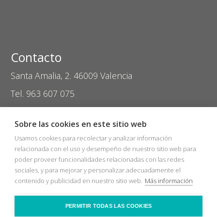
Contacto
Santa Amalia, 2. 46009 Valencia
Tel. 963 607 075
coptival@zasvision.com
Sobre las cookies en este sitio web
Usamos cookies para recolectar y analizar información
relacionada con el uso y desempeño de nuestro sitio web para
poder proveer funcionalidades relacionadas con las redes
sociales, y para mejorar y personalizar adecuadamente el
Inicio
Catálogos
Nuevos Socios
contenido y publicidad en nuestro sitio web.
Más información
Bolsa de trabajo
Zas Audio
COVID-19
Recicla
Ópticas
Contacto
PERMITIR TODAS LAS COOKIES