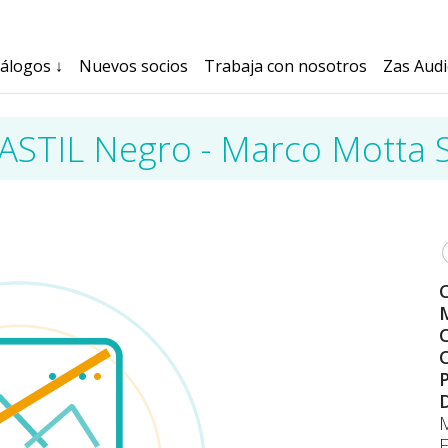
tálogos
↓
Nuevos socios
Trabaja con nosotros
Zas Aud
STIL Negro - Marco Motta 
M
C
C