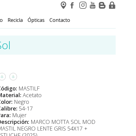
io
Recicla
Ópticas
Contacto
Sol
Código:
MASTILF
aterial:
Acetato
olor:
Negro
alibre:
54-17
Para:
Mujer
Descripción:
MARCO MOTTA SOL MOD
MASTIL NEGRO LENTE GRIS 54X17 +
ESTUCHE (2025)