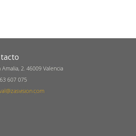
tacto
 Amalia, 2. 46009 Valencia
963 607 075
val@zasvision.com