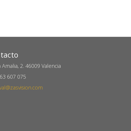
tacto
 Amalia, 2. 46009 Valencia
963 607 075
val@zasvision.com