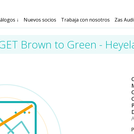
tálogos
↓
Nuevos socios
Trabaja con nosotros
Zas Aud
GET Brown to Green - Heyel
M
C
C
A
P