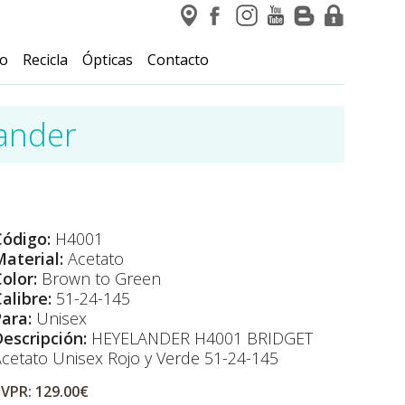
io
Recicla
Ópticas
Contacto
ander
Código:
H4001
aterial:
Acetato
olor:
Brown to Green
alibre:
51-24-145
Para:
Unisex
Descripción:
HEYELANDER H4001 BRIDGET
cetato Unisex Rojo y Verde 51-24-145
VPR: 129.00€