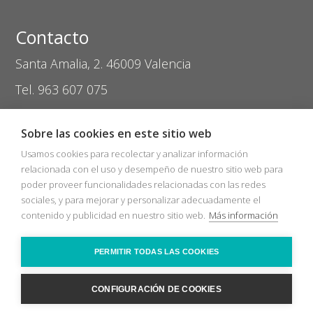
Contacto
Santa Amalia, 2. 46009 Valencia
Tel. 963 607 075
coptival@zasvision.com
Sobre las cookies en este sitio web
Usamos cookies para recolectar y analizar información
relacionada con el uso y desempeño de nuestro sitio web para
poder proveer funcionalidades relacionadas con las redes
sociales, y para mejorar y personalizar adecuadamente el
Inicio
Catálogos
Nuevos Socios
contenido y publicidad en nuestro sitio web.
Más información
Bolsa de trabajo
Zas Audio
COVID-19
Recicla
Ópticas
Contacto
PERMITIR TODAS LAS COOKIES
2026 © Sociedad Cooperativa Coptival Zas Visión
Nota legal
Política
cookies
CONFIGURACIÓN DE COOKIES