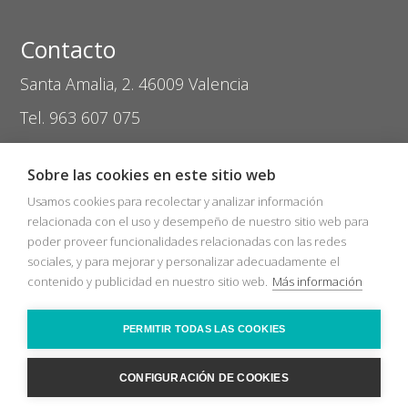
Contacto
Santa Amalia, 2. 46009 Valencia
Tel. 963 607 075
coptival@zasvision.com
Sobre las cookies en este sitio web
Usamos cookies para recolectar y analizar información
relacionada con el uso y desempeño de nuestro sitio web para
poder proveer funcionalidades relacionadas con las redes
sociales, y para mejorar y personalizar adecuadamente el
Inicio
Catálogos
Nuevos Socios
contenido y publicidad en nuestro sitio web.
Más información
Bolsa de trabajo
Zas Audio
COVID-19
Recicla
Ópticas
Contacto
PERMITIR TODAS LAS COOKIES
2026 © Sociedad Cooperativa Coptival Zas Visión
Nota legal
Política
cookies
CONFIGURACIÓN DE COOKIES