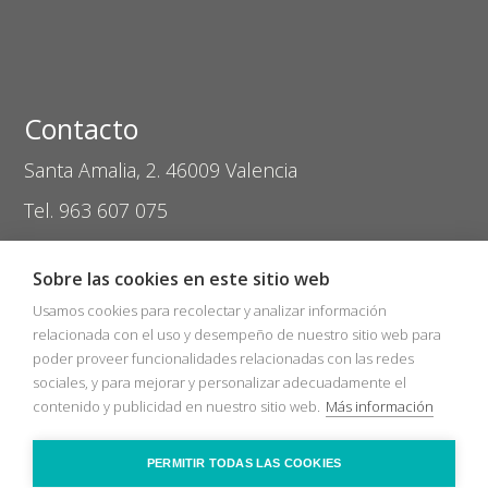
Contacto
Santa Amalia, 2. 46009 Valencia
Tel. 963 607 075
coptival@zasvision.com
Sobre las cookies en este sitio web
Usamos cookies para recolectar y analizar información
relacionada con el uso y desempeño de nuestro sitio web para
poder proveer funcionalidades relacionadas con las redes
sociales, y para mejorar y personalizar adecuadamente el
Inicio
Catálogos
Nuevos Socios
contenido y publicidad en nuestro sitio web.
Más información
Bolsa de trabajo
Zas Audio
COVID-19
Recicla
Ópticas
Contacto
PERMITIR TODAS LAS COOKIES