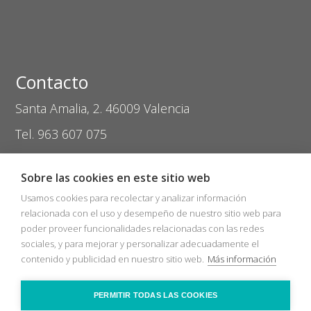
Contacto
Santa Amalia, 2. 46009 Valencia
Tel. 963 607 075
coptival@zasvision.com
Sobre las cookies en este sitio web
Usamos cookies para recolectar y analizar información
relacionada con el uso y desempeño de nuestro sitio web para
poder proveer funcionalidades relacionadas con las redes
sociales, y para mejorar y personalizar adecuadamente el
Inicio
Catálogos
Nuevos Socios
contenido y publicidad en nuestro sitio web.
Más información
Bolsa de trabajo
Zas Audio
COVID-19
Recicla
Ópticas
Contacto
PERMITIR TODAS LAS COOKIES