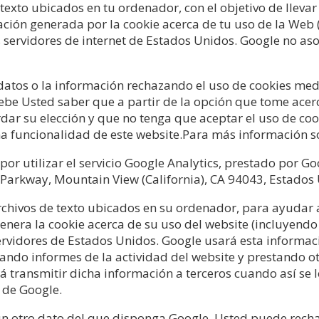
e texto ubicados en tu ordenador, con el objetivo de llev
ción generada por la cookie acerca de tu uso de la Web (
servidores de internet de Estados Unidos. Google no asoc
datos o la información rechazando el uso de cookies medi
e Usted saber que a partir de la opción que tome acerca 
dar su elección y que no tenga que aceptar el uso de coo
a funcionalidad de este website.Para más información s
 por utilizar el servicio Google Analytics, prestado por 
 Parkway, Mountain View (California), CA 94043, Estados 
archivos de texto ubicados en su ordenador, para ayudar a
enera la cookie acerca de su uso del website (incluyendo
ervidores de Estados Unidos. Google usará esta informac
ilando informes de la actividad del website y prestando ot
rá transmitir dicha información a terceros cuando así se l
 de Google.
ún otro dato del que disponga Google. Usted puede rechaz