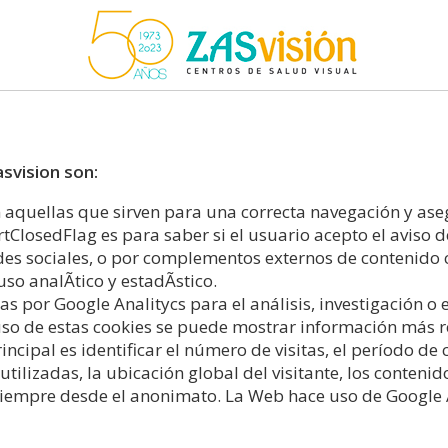
asvision son:
 aquellas que sirven para una correcta navegación y ase
tClosedFlag es para saber si el usuario acepto el aviso 
des sociales, o por complementos externos de contenido
o analÃ­tico y estadÃ­stico.
das por Google Analitycs para el análisis, investigación o e
uso de estas cookies se puede mostrar información más re
rincipal es identificar el número de visitas, el período de
utilizadas, la ubicación global del visitante, los contenid
 siempre desde el anonimato. La Web hace uso de Google A