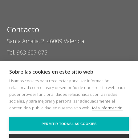
Contacto
Santa Amalia, 2. 46009 Valencia
Tel. 963 607 075
coptival@zasvision.com
Sobre las cookies en este sitio web
Usamos cookies para recolectar y analizar información
relacionada con el uso y desempeño de nuestro sitio web para
poder proveer funcionalidades relacionadas con las redes
sociales, y para mejorar y personalizar adecuadamente el
Inicio
Catálogos
Nuevos Socios
contenido y publicidad en nuestro sitio web.
Más información
Bolsa de trabajo
Zas Audio
COVID-19
Recicla
Ópticas
Contacto
PERMITIR TODAS LAS COOKIES
2026 © Sociedad Cooperativa Coptival Zas Visión
Nota legal
Política